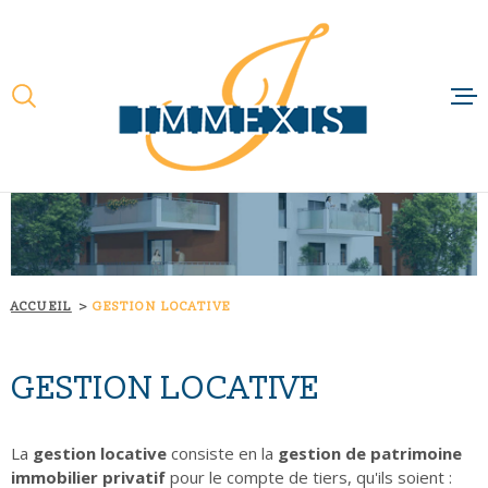
Aller
Aller
Aller
Aller
à
à
au
au
:
la
menu
contenu
recherche
principal
ACCUEIL
QUI SOMMES-N
NOTRE RAISON 
NOS MÉTIERS
ACCUEIL
GESTION LOCATIVE
NOS FILIALES
GESTION LOCATIVE
ACTUALITÉS
CONTACT
La
gestion locative
consiste en la
gestion de patrimoine
immobilier privatif
pour le compte de tiers, qu'ils soient :