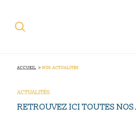
Aller
Aller
Aller
Aller
à
à
au
au
:
la
menu
contenu
recherche
principal
ACCUEIL
NOS ACTUALITES
ACTUALITÉS
RETROUVEZ ICI TOUTES NOS