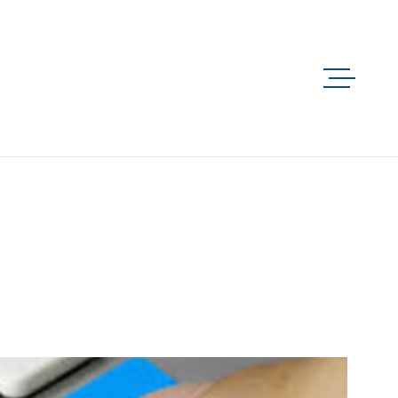
ACCUEIL
QUI SOMMES-NOUS 
NOTRE RAISON D’Ê
NOS MÉTIERS
NOS FILIALES
ACTUALITÉS
CONTACT