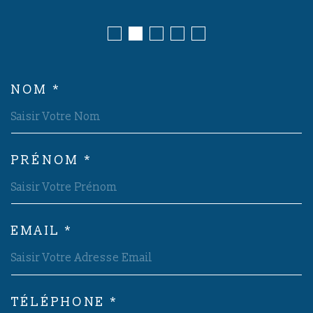
NOM *
TRAD_MELTEM_VOSCOORDON
PRÉNOM *
EMAIL *
TÉLÉPHONE *