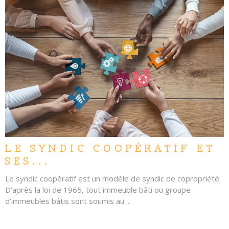
LIRE L'ARTICLE
LE SYNDIC COOPÉRATIF ET
SES...
Le syndic coopératif est un modèle de syndic de copropriété.
D’après la loi de 1965, tout immeuble bâti ou groupe
d’immeubles bâtis sont soumis au ...