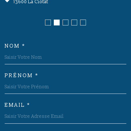
13600
La Ciotat
NOM *
TRAD_MELTEM_VOSCOORDON
PRÉNOM *
EMAIL *