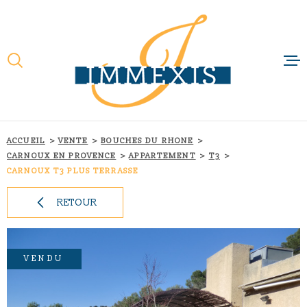
Aller
Aller
Aller
Aller
à
à
au
au
:
la
menu
contenu
recherche
principal
ACCUEIL
QUI SOMMES-N
NOTRE RAISON 
ACCUEIL
VENTE
BOUCHES DU RHONE
CARNOUX EN PROVENCE
APPARTEMENT
T3
NOS MÉTIERS
CARNOUX T3 PLUS TERRASSE
RETOUR
NOS FILIALES
ACTUALITÉS
VENDU
CONTACT