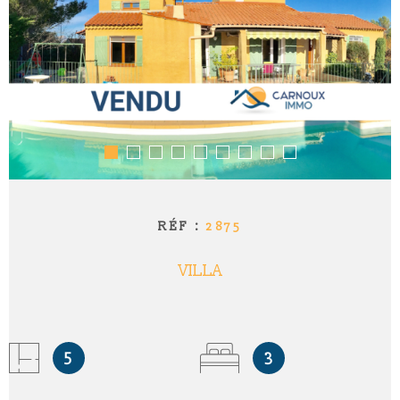
RÉF :
2875
VILLA
5
3