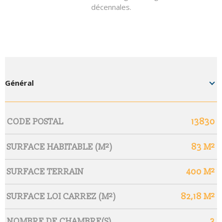
décennales.
Général
Caractérisque
Valeurs
CODE POSTAL
13830
SURFACE HABITABLE (M²)
83 M²
SURFACE TERRAIN
400 M²
SURFACE LOI CARREZ (M²)
82,18 M²
NOMBRE DE CHAMBRE(S)
3