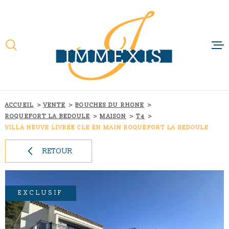
Aller
Aller
Aller
Aller
à
à
au
au
:
la
menu
contenu
recherche
principal
ACCUEIL
QUI SOMMES-N
NOTRE RAISON 
ACCUEIL
VENTE
BOUCHES DU RHONE
ROQUEFORT LA BEDOULE
MAISON
T4
NOS MÉTIERS
VILLA NEUVE LIVREE CLE EN MAIN ROQUEFORT LA BEDOULE
RETOUR
NOS FILIALES
ACTUALITÉS
EXCLUSIF
CONTACT