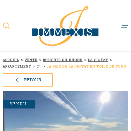
Aller
Aller
Aller
Aller
à
à
au
au
:
la
menu
contenu
recherche
principal
ACCUEIL
QUI SOMMES-N
NOTRE RAISON 
ACCUEIL
VENTE
BOUCHES DU RHONE
LA CIOTAT
APPARTEMENT
T1
LA BAIE DE LA CIOTAT EN TOILE DE FOND
NOS MÉTIERS
RETOUR
NOS FILIALES
ACTUALITÉS
VENDU
CONTACT